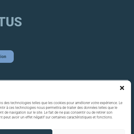
TUS
tion
Liens utiles
ntreprise
Mentions légales
de locaux
Conditions d'utilisation
lier d'entreprise
Confidentialité
ns des technologies telles que les cookies pour améliorer votre expérience. Le
ntir à ces technologies nous permettra de traiter des données telles que le
de navigation sur le site. Le fait de ne pas consentir ou de retirer son
ts
 peut avoir un effet négatif sur certaines caractéristiques et fonctions.
de travail