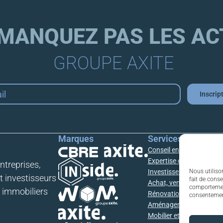
 MANQUEZ PAS LES AC
GROUPE AXITE
Inscrip
Marques
Services
Conseil en immobilier d'e
Expertise et estimation 
treprises,
Investissement en immobi
Nous utiliso
t investisseurs
fait de conse
Achat, vente, location
comportement 
s immobiliers
Rénovation des bâtimen
consentement
Aménagement d'espaces 
Mobilier et équipements