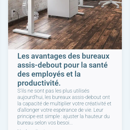
Les avantages des bureaux
assis-debout pour la santé
des employés et la
productivité.
S'ils ne sont pas les plus utilisés
aujourd'hui, les bureaux assis-debout ont
la capacité de multiplier votre créativité et
d'allonger votre espérance de vie. Leur
principe est simple : ajuster la hauteur du
bureau selon vos besoi...