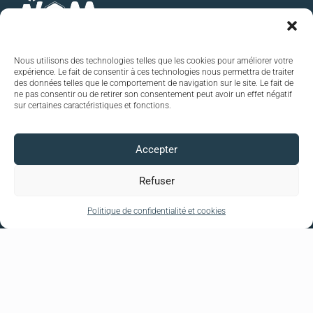
Nous utilisons des technologies telles que les cookies pour améliorer votre
Services
Liens utiles
expérience. Le fait de consentir à ces technologies nous permettra de traiter
Conseil en immobilier d'entreprise
Mentions légales
des données telles que le comportement de navigation sur le site. Le fait de
Expertise et estimation de locaux
Conditions d'utilisation
ne pas consentir ou de retirer son consentement peut avoir un effet négatif
sur certaines caractéristiques et fonctions.
Investissement en immobilier d'entreprise
Confidentialité
Achat, vente, location
Rénovation des bâtiments
Accepter
Aménagement d'espaces de travail
Mobilier et équipements
Property management
Refuser
© Groupe AXITE 2026 • Tous droits réservés
Politique de confidentialité et cookies