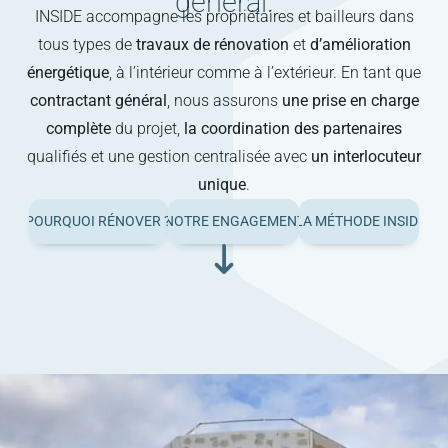
général.
INSIDE accompagne les propriétaires et bailleurs dans
tous types de
travaux de rénovation
et
d’amélioration
énergétique
, à l’intérieur comme à l’extérieur. En tant que
contractant général
, nous assurons
une prise en charge
complète
du projet,
la coordination des partenaires
qualifiés et une gestion centralisée avec
un interlocuteur
unique
.
ER ?
NOTRE ENGAGEMENT
POURQUOI RÉNOVER ?
NOTRE ENGAGEMENT
LA MÉTHODE INSIDE
LA MÉTHODE INSIDE