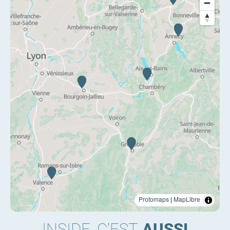
Protomaps
|
MapLibre
INSIDE, C'EST
AUSSI