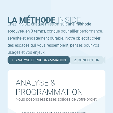
LA MÉTHODE
INSIDE
Chez INSIDE, chaque mission suit
une méthode
éprouvée, en 3 temps
, conçue pour allier performance,
sérénité et engagement durable. Notre objectif : créer
des espaces qui vous ressemblent, pensés pour vos
usages et vos enjeux.
1. ANALYSE ET PROGRAMMATION
2. CONCEPTION
3.
ANALYSE &
PROGRAMMATION
Nous posons les bases solides de votre projet