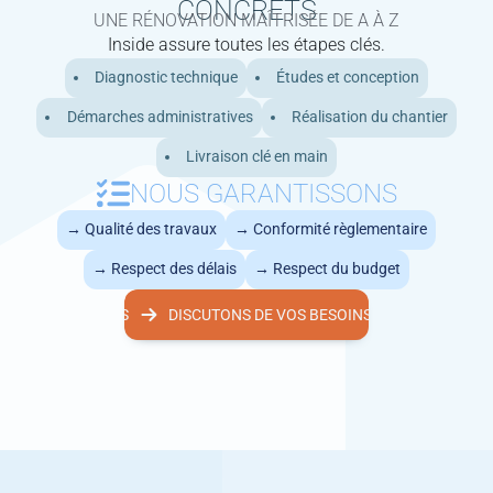
CONCRETS
UNE RÉNOVATION MAÎTRISÉE DE A À Z
Inside assure toutes les étapes clés.
Diagnostic technique
Études et conception
Démarches administratives
Réalisation du chantier
Livraison clé en main
NOUS GARANTISSONS
Qualité des travaux
Conformité règlementaire
Respect des délais
Respect du budget
S DE VOS BESOINS
DISCUTONS DE VOS BESOINS