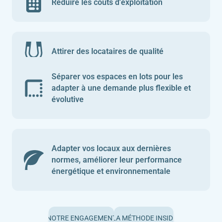
Réduire les coûts d'exploitation
Attirer des locataires de qualité
Séparer vos espaces en lots pour les
adapter à une demande plus flexible et
évolutive
Adapter vos locaux aux dernières
normes, améliorer leur performance
énergétique et environnementale
 ENGAGEMENT
NOTRE ENGAGEMENT
LA MÉTHODE INSIDE
LA MÉTHODE INSIDE