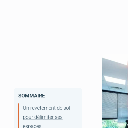
physique, 
espaces
habiles et
Un revêtement de sol
de couleur
pour réduire le bruit
créer une d
ambiant
que vous av
Un revêtement de sol
pour sépar
résistant sur le long
terme
Un revêtement de sol le
bien-être et la déco