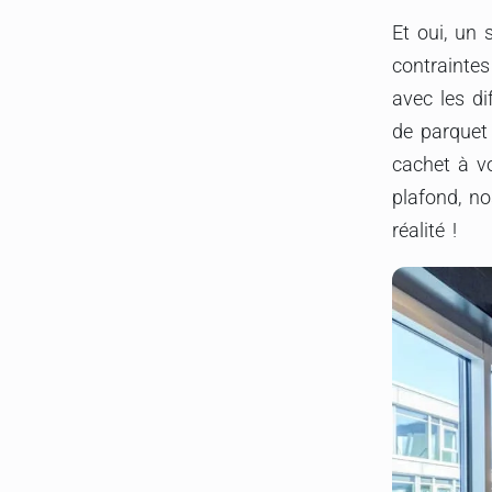
Et oui, un 
contrainte
avec les di
de parquet 
cachet à v
plafond, no
réalité !