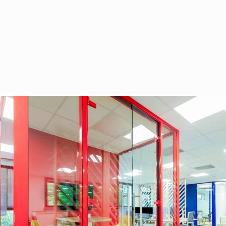
les nuances de couleurs, de matière et de forme peuven
 originales dans vos bureaux. Vous pouvez ainsi sépar
s ou motifs différents. Cela permettra non seulement 
émarcation entre les différents services qui composent 
ez le choix : tapis, moquette, parquet, vinyle, toutes l
er esthétiquement vos bureaux.