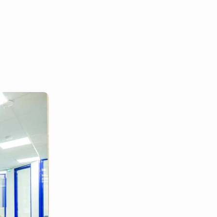
t permettre de créer des séparations
er des pièces en posant des moquettes
de décorer vos espaces mais aussi de
vos locaux ! Le plus pratique ici c’est
es solutions sont sont envisageables