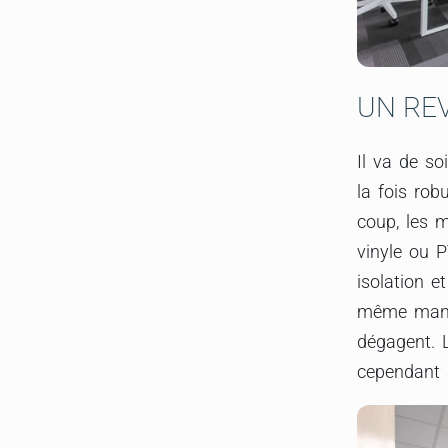
UN RE
Il va de so
la fois rob
coup, les m
vinyle ou P
isolation e
même manièr
dégagent. L
cependant 