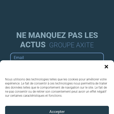
NE MANQUEZ PAS LES
ACTUS
GROUPE AXITE
Email
*
Inscription
Nous utilisons des technologies telles que les cookies pour améliorer votre
expérience. Le fait de consentir à ces technologies nous permettra de traiter
des données telles que le comportement de navigation sur le site. Le fait de
ne pas consentir ou de retirer son consentement peut avoir un effet négatif
sur certaines caractéristiques et fonctions.
Le Groupe Axite accompagne entreprises,
administrations, propriétaires et investisseurs
Accepter