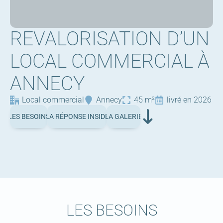
REVALORISATION D’UN
LOCAL COMMERCIAL À
ANNECY
Local commercial
Annecy
45 m²
livré en 
2026
INS
ÉPONSE INSIDE
LES BESOINS
LA RÉPONSE INSIDE
LA GALERIE
LA GALERIE
LES BESOINS